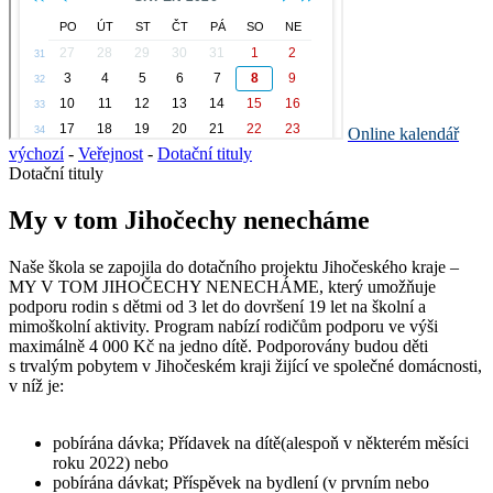
Online kalendář
výchozí
-
Veřejnost
-
Dotační tituly
Dotační tituly
My v tom Jihočechy nenecháme
Naše škola se zapojila do dotačního projektu Jihočeského kraje –
MY V TOM JIHOČECHY NENECHÁME, který umožňuje
podporu rodin s dětmi od 3 let do dovršení 19 let na školní a
mimoškolní aktivity. Program nabízí rodičům podporu ve výši
maximálně 4 000 Kč na jedno dítě. Podporovány budou děti
s trvalým pobytem v Jihočeském kraji žijící ve společné domácnosti,
v níž je:
pobírána dávka; Přídavek na dítě(alespoň v některém měsíci
roku 2022) nebo
pobírána dávkat; Příspěvek na bydlení (v prvním nebo