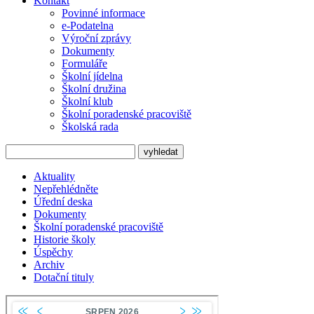
Kontakt
Povinné informace
e-Podatelna
Výroční zprávy
Dokumenty
Formuláře
Školní jídelna
Školní družina
Školní klub
Školní poradenské pracoviště
Školská rada
Aktuality
Nepřehlédněte
Úřední deska
Dokumenty
Školní poradenské pracoviště
Historie školy
Úspěchy
Archiv
Dotační tituly