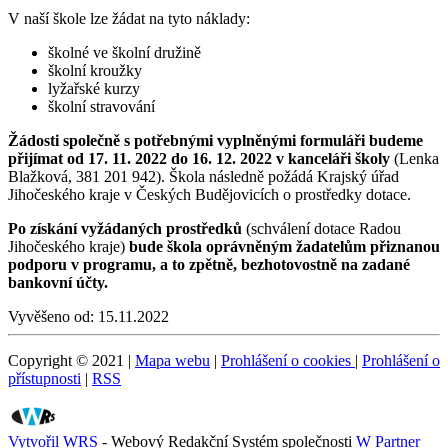
V naší škole lze žádat na tyto náklady:
školné ve školní družině
školní kroužky
lyžařské kurzy
školní stravování
Žádosti společně s potřebnými vyplněnými formuláři budeme
přijímat od 17. 11. 2022 do 16. 12. 2022 v kanceláři školy
(Lenka
Blažková, 381 201 942). Škola následně požádá Krajský úřad
Jihočeského kraje v Českých Budějovicích o prostředky dotace.
Po získání vyžádaných prostředků
(schválení dotace Radou
Jihočeského kraje)
bude škola oprávněným žadatelům přiznanou
podporu v programu, a to zpětně, bezhotovostně na zadané
bankovní účty.
Vyvěšeno od:
15.11.2022
Copyright © 2021 |
Mapa webu
|
Prohlášení o cookies
|
Prohlášení o
přístupnosti
|
RSS
Vytvořil WRS
- Webový Redakční Systém společnosti
W Partner