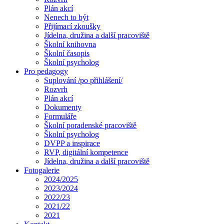
Plán akcí
Nenech to být
Přijímací zkoušky
Jídelna, družina a další pracoviště
Školní knihovna
Školní časopis
Školní psycholog
Pro pedagogy
Suplování /po přihlášení/
Rozvrh
Plán akcí
Dokumenty
Formuláře
Školní poradenské pracoviště
Školní psycholog
DVPP a inspirace
RVP, digitální kompetence
Jídelna, družina a další pracoviště
Fotogalerie
2024/2025
2023/2024
2022/23
2021/22
2021