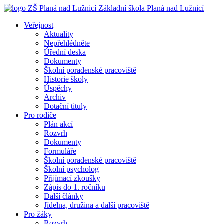
Základní škola
Planá nad Lužnicí
Veřejnost
Aktuality
Nepřehlédněte
Úřední deska
Dokumenty
Školní poradenské pracoviště
Historie školy
Úspěchy
Archiv
Dotační tituly
Pro rodiče
Plán akcí
Rozvrh
Dokumenty
Formuláře
Školní poradenské pracoviště
Školní psycholog
Přijímací zkoušky
Zápis do 1. ročníku
Další články
Jídelna, družina a další pracoviště
Pro žáky
Rozvrh