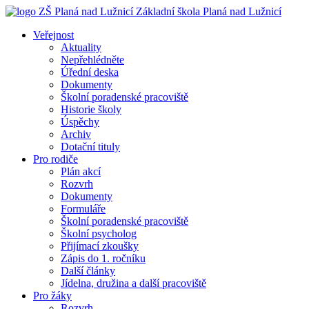
Základní škola
Planá nad Lužnicí
Veřejnost
Aktuality
Nepřehlédněte
Úřední deska
Dokumenty
Školní poradenské pracoviště
Historie školy
Úspěchy
Archiv
Dotační tituly
Pro rodiče
Plán akcí
Rozvrh
Dokumenty
Formuláře
Školní poradenské pracoviště
Školní psycholog
Přijímací zkoušky
Zápis do 1. ročníku
Další články
Jídelna, družina a další pracoviště
Pro žáky
Rozvrh