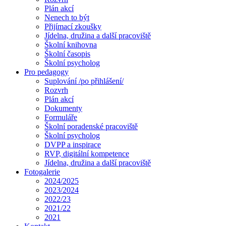
Plán akcí
Nenech to být
Přijímací zkoušky
Jídelna, družina a další pracoviště
Školní knihovna
Školní časopis
Školní psycholog
Pro pedagogy
Suplování /po přihlášení/
Rozvrh
Plán akcí
Dokumenty
Formuláře
Školní poradenské pracoviště
Školní psycholog
DVPP a inspirace
RVP, digitální kompetence
Jídelna, družina a další pracoviště
Fotogalerie
2024/2025
2023/2024
2022/23
2021/22
2021