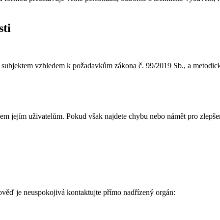
sti
dené subjektem vzhledem k požadavkům zákona č. 99/2019 Sb., a met
em jejím uživatelům. Pokud však najdete chybu nebo námět pro zlepšen
ěď je neuspokojivá kontaktujte přímo nadřízený orgán: