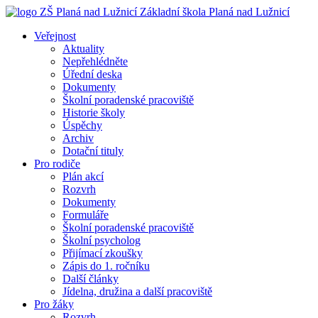
Základní škola
Planá nad Lužnicí
Veřejnost
Aktuality
Nepřehlédněte
Úřední deska
Dokumenty
Školní poradenské pracoviště
Historie školy
Úspěchy
Archiv
Dotační tituly
Pro rodiče
Plán akcí
Rozvrh
Dokumenty
Formuláře
Školní poradenské pracoviště
Školní psycholog
Přijímací zkoušky
Zápis do 1. ročníku
Další články
Jídelna, družina a další pracoviště
Pro žáky
Rozvrh