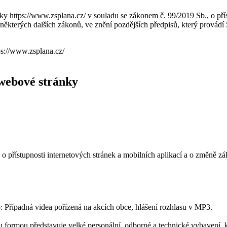
nky https://www.zsplana.cz/ v souladu se zákonem č. 99/2019 Sb., o pří
 některých dalších zákonů, ve znění pozdějších předpisů, který prová
tps://www.zsplana.cz/
 webové stránky
, o přístupnosti internetových stránek a mobilních aplikací a o změně 
: Případná videa pořízená na akcích obce, hlášení rozhlasu v MP3.
u formou představuje velké personální, odborné a technické vybavení