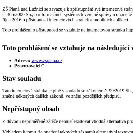
ZŠ Planá nad Lužnicí se zavazuje k zpřístupnění své internetové strá
č. 365/2000 Sb., o informačních systémech veřejné správy a o změně
října 2016 o přístupnosti internetových stránek a mobilních aplikací.
Toto prohlášení o přístupnosti se vztahuje na internetovou stránku ht
Toto prohlášení se vztahuje na následující
Adresa:
www.zsplana.cz
Provozovatel:"
Stav souladu
Tato internetová stránka je plně v souladu se zákonem č. 99/2019 Sb.
změně některých dalších zákonů, ve znění pozdějších předpisů.
Nepřístupný obsah
Z důvodu nepřiměřené zátěže nemusí existovat vhodná alternativa pro
Vzhledem k tomu, že opatření takových záznamů alternativní textovo