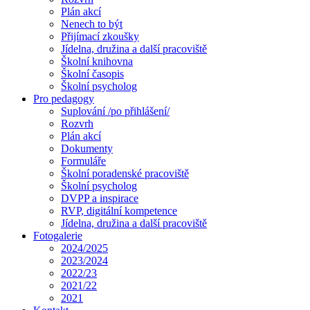
Plán akcí
Nenech to být
Přijímací zkoušky
Jídelna, družina a další pracoviště
Školní knihovna
Školní časopis
Školní psycholog
Pro pedagogy
Suplování /po přihlášení/
Rozvrh
Plán akcí
Dokumenty
Formuláře
Školní poradenské pracoviště
Školní psycholog
DVPP a inspirace
RVP, digitální kompetence
Jídelna, družina a další pracoviště
Fotogalerie
2024/2025
2023/2024
2022/23
2021/22
2021