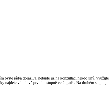
m byste rád/a dorazil/a, nebude již na konzultaci někdo jiný, využijte
žky najdete v budově prvního stupně ve 2. patře. Na druhém stupni je