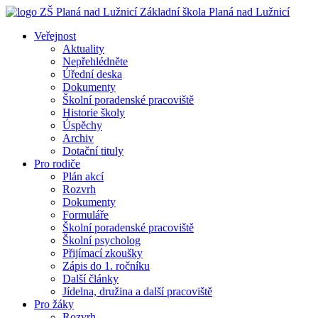
Základní škola
Planá nad Lužnicí
Veřejnost
Aktuality
Nepřehlédněte
Úřední deska
Dokumenty
Školní poradenské pracoviště
Historie školy
Úspěchy
Archiv
Dotační tituly
Pro rodiče
Plán akcí
Rozvrh
Dokumenty
Formuláře
Školní poradenské pracoviště
Školní psycholog
Přijímací zkoušky
Zápis do 1. ročníku
Další články
Jídelna, družina a další pracoviště
Pro žáky
Rozvrh