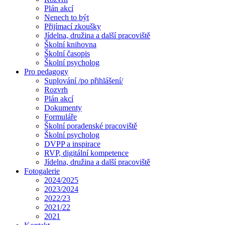
Plán akcí
Nenech to být
Přijímací zkoušky
Jídelna, družina a další pracoviště
Školní knihovna
Školní časopis
Školní psycholog
Pro pedagogy
Suplování /po přihlášení/
Rozvrh
Plán akcí
Dokumenty
Formuláře
Školní poradenské pracoviště
Školní psycholog
DVPP a inspirace
RVP, digitální kompetence
Jídelna, družina a další pracoviště
Fotogalerie
2024/2025
2023/2024
2022/23
2021/22
2021