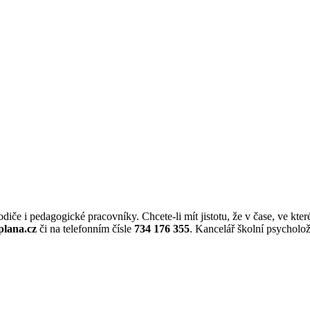
iče i pedagogické pracovníky. Chcete-li mít jistotu, že v čase, ve které
lana.cz
či na telefonním čísle
734 176 355
. Kancelář školní psycholo