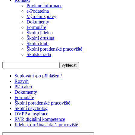
Kontakt
Povinné informace
e-Podatelna
Výroční zprávy
Dokumenty
Formuláře
Školní jídelna
Školní družina
Školní klub
Školní poradenské pracoviště
Školská rada
Suplování /po přihlášení/
Rozvrh
Plán akcí
Dokumenty
Formuláře
Školní poradenské pracoviště
Školní psycholog
DVPP a inspirace
RVP, digitální kompetence
Jídelna, družina a další pracoviště