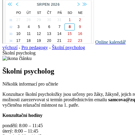
Online kalendář
výchozí
-
Pro pedagogy
-
Školní psycholog
Školní psycholog
Školní psycholog
Několik informací pro učitele
Konzultace školní psycholožky jsou určeny pro žáky, žákyně, jejich rod
možnosti zarezervovat si termín prostřednictvím emailu
samcova@zsp
vyčleněna relaxační místnost na 1. patře.
Konzultační hodiny
pondělí: 8:00 – 11:45
úterý: 8:00 – 11:45