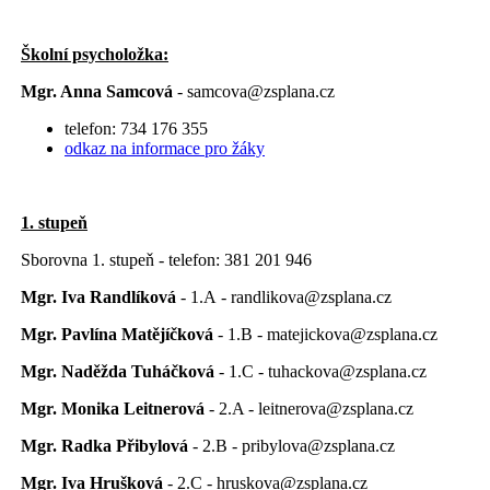
Školní psycholožka:
Mgr. Anna Samcová
- samcova@zsplana.cz
telefon: 734 176 355
odkaz na informace pro žáky
1. stupeň
Sborovna 1. stupeň - telefon: 381 201 946
Mgr. Iva Randlíková
- 1.A - randlikova@zsplana.cz
Mgr. Pavlína Matějíčková
- 1.B - matejickova@zsplana.cz
Mgr. Naděžda Tuháčková
- 1.C - tuhackova@zsplana.cz
Mgr. Monika Leitnerová
- 2.A - leitnerova@zsplana.cz
Mgr. Radka Přibylová
- 2.B - pribylova@zsplana.cz
Mgr. Iva Hrušková
- 2.C - hruskova@zsplana.cz