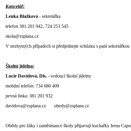
Kancelář:
Lenka Blažková
- sekretářka
telefon 381 201 942, 724 253 545
skola@zsplana.cz
V nezbytných případech si předjednejte schůzku s paní sekretářkou
Školní jídelna:
Lucie Davidová, Dis.
- vedoucí školní jídelny
mobilní telefon: 734 680 409
pevná linka: 381 201 932
davidova@zsplana.cz obedy@zsplana.cz
Obědy pro žáky i zaměstnance školy připavují kuchařky Irena Capo