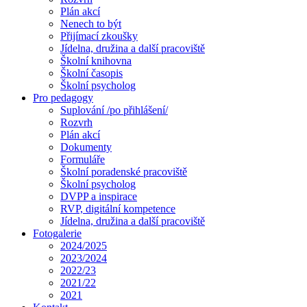
Plán akcí
Nenech to být
Přijímací zkoušky
Jídelna, družina a další pracoviště
Školní knihovna
Školní časopis
Školní psycholog
Pro pedagogy
Suplování /po přihlášení/
Rozvrh
Plán akcí
Dokumenty
Formuláře
Školní poradenské pracoviště
Školní psycholog
DVPP a inspirace
RVP, digitální kompetence
Jídelna, družina a další pracoviště
Fotogalerie
2024/2025
2023/2024
2022/23
2021/22
2021