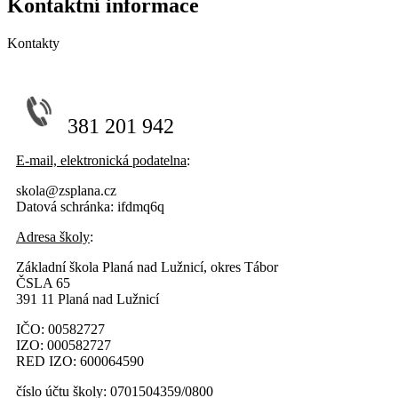
Kontaktní informace
Kontakty
381 201 942
E-mail, elektronická podatelna
:
skola@zsplana.cz
Datová schránka: ifdmq6q
Adresa školy
:
Základní škola Planá nad Lužnicí, okres 
ČSLA 6
391 11 Planá nad Lužnicí
IČO: 00582727
IZO: 000582727
RED IZO: 600064590
číslo účtu školy: 0701504359/0800