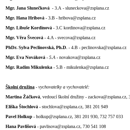
Mgr. Jana Slunečková
- 3.A - sluneckova@zsplana.cz
Mgr. Hana Hribová
- 3.B - hribova@zsplana.cz
Mgr. Libuše Kordinová
- 3.C kordinova@zsplana.cz
Mgr. Věra Švecová
- 4.A - svecova@zsplana.cz
PhDr. Sylva Peclinovská, Ph.D
. - 4.B - peclinovska@zsplana.cz
Mgr. Eva Nováková
- 5.A
-
novakova@zsplana.cz
Mgr. Radim Mikulenka
- 5.B - mikulenka@zsplana.cz
Školní družina
- vychovatelky a vychovatelé:
Martina Žáčková
, vedoucí školní družiny - zackova@zsplana.cz,
Eliška Štochlová -
stochlova@zsplana.cz, 381 201 949
Pavel Holkup
- holkup@zsplana.cz, 381 201 930, 732 757 033
Hana Pavlišová
- pavlisova@zsplana.cz, 730 541 108