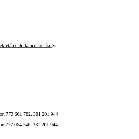
ekretářce do kanceláře školy
.
efon 773 661 782, 381 201 944
efon 777 064 746, 381 201 944