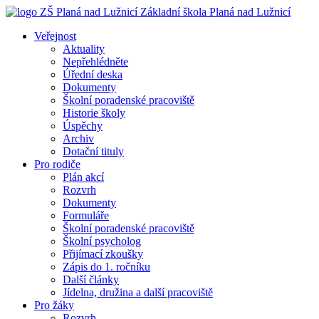
Základní škola
Planá nad Lužnicí
Veřejnost
Aktuality
Nepřehlédněte
Úřední deska
Dokumenty
Školní poradenské pracoviště
Historie školy
Úspěchy
Archiv
Dotační tituly
Pro rodiče
Plán akcí
Rozvrh
Dokumenty
Formuláře
Školní poradenské pracoviště
Školní psycholog
Přijímací zkoušky
Zápis do 1. ročníku
Další články
Jídelna, družina a další pracoviště
Pro žáky
Rozvrh