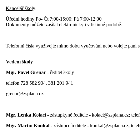
Kancelář školy
:
Úřední hodiny Po- Čt 7:00-15:00; Pá 7:00-12:00
Dokumenty můžete zasílat elektronicky i v listinné podobě.
Telefonní čísla využívejte mimo dobu vyučování nebo volejte paní s
Vedení školy
Mgr. Pavel Grenar
- ředitel školy
telefon 728 582 904, 381 201 941
grenar@zsplana.cz
Mgr. Lenka Kolací
- zástupkyně ředitele - kolaci@zsplana.cz; tel
Mgr. Martin Koukal
- zástupce ředitele - koukal@zsplana.cz; tel