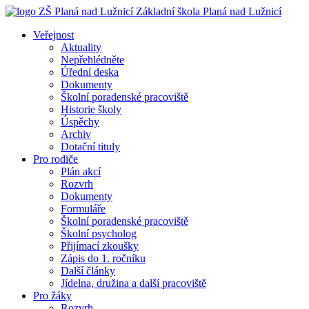
Základní škola
Planá nad Lužnicí
Veřejnost
Aktuality
Nepřehlédněte
Úřední deska
Dokumenty
Školní poradenské pracoviště
Historie školy
Úspěchy
Archiv
Dotační tituly
Pro rodiče
Plán akcí
Rozvrh
Dokumenty
Formuláře
Školní poradenské pracoviště
Školní psycholog
Přijímací zkoušky
Zápis do 1. ročníku
Další články
Jídelna, družina a další pracoviště
Pro žáky
Rozvrh