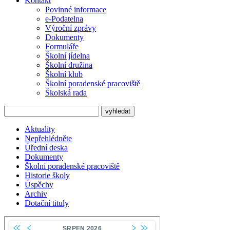
Kontakt
Povinné informace
e-Podatelna
Výroční zprávy
Dokumenty
Formuláře
Školní jídelna
Školní družina
Školní klub
Školní poradenské pracoviště
Školská rada
Aktuality
Nepřehlédněte
Úřední deska
Dokumenty
Školní poradenské pracoviště
Historie školy
Úspěchy
Archiv
Dotační tituly