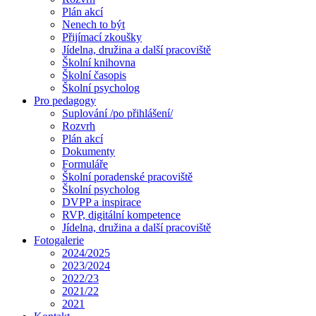
Plán akcí
Nenech to být
Přijímací zkoušky
Jídelna, družina a další pracoviště
Školní knihovna
Školní časopis
Školní psycholog
Pro pedagogy
Suplování /po přihlášení/
Rozvrh
Plán akcí
Dokumenty
Formuláře
Školní poradenské pracoviště
Školní psycholog
DVPP a inspirace
RVP, digitální kompetence
Jídelna, družina a další pracoviště
Fotogalerie
2024/2025
2023/2024
2022/23
2021/22
2021