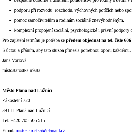
bezplatné odborné a diskrétní poradenství pro rodiny s dětmi v 
podporu při rozvodu, rozchodu, výchovných potížích nebo spore
pomoc samoživitelům a rodinám sociálně znevýhodněným,
komplexní propojení sociální, psychologické i právní podpory 
Pro zajištění termínu je potřeba se
předem objednat na tel. čísle 606
S úctou a přáním, aby tato služba přinesla potřebnou oporu každému, 
Jana Vorlová
místostarostka města
Město Planá nad Lužnicí
Zákostelní 720
391 11 Planá nad Lužnicí
Tel: +420 705 506 515
Email:
mistostarostka@plananl.cz