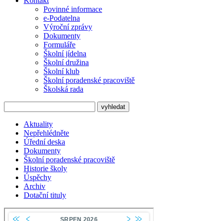
Kontakt
Povinné informace
e-Podatelna
Výroční zprávy
Dokumenty
Formuláře
Školní jídelna
Školní družina
Školní klub
Školní poradenské pracoviště
Školská rada
Aktuality
Nepřehlédněte
Úřední deska
Dokumenty
Školní poradenské pracoviště
Historie školy
Úspěchy
Archiv
Dotační tituly