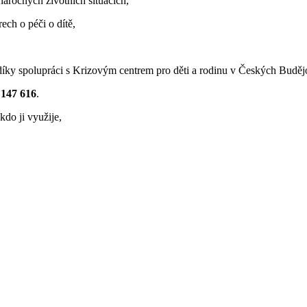
náročných životních situacích,
ch o péči o dítě,
díky spolupráci s Krizovým centrem pro děti a rodinu v Českých Buděj
 147 616
.
kdo ji využije,