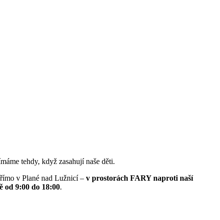
nímáme tehdy, když zasahují naše děti.
přímo v Plané nad Lužnicí –
v prostorách FARY naproti naší
ě od 9:00 do 18:00
.