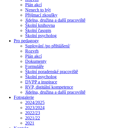
Plán akcí
Nenech to být
Přijímací zkoušky
Jídelna, družina a další pracoviště
Školní knihovna
Školní časopis
Školní psycholog
Pro pedagogy
Suplování /po přihlášení/
Rozvrh
Plán akcí
Dokumenty
Formuláře
Školní poradenské pracoviště
Školní psycholog
DVPP a inspirace
RVP, digitální kompetence
Jídelna, družina a další pracoviště
Fotogalerie
2024/2025
2023/2024
2022/23
2021/22
2021