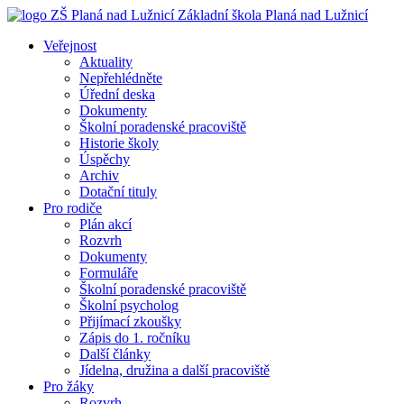
Základní škola
Planá nad Lužnicí
Veřejnost
Aktuality
Nepřehlédněte
Úřední deska
Dokumenty
Školní poradenské pracoviště
Historie školy
Úspěchy
Archiv
Dotační tituly
Pro rodiče
Plán akcí
Rozvrh
Dokumenty
Formuláře
Školní poradenské pracoviště
Školní psycholog
Přijímací zkoušky
Zápis do 1. ročníku
Další články
Jídelna, družina a další pracoviště
Pro žáky
Rozvrh