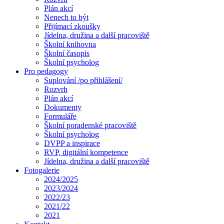
Plán akcí
Nenech to být
Přijímací zkoušky
Jídelna, družina a další pracoviště
Školní knihovna
Školní časopis
Školní psycholog
Pro pedagogy
Suplování /po přihlášení/
Rozvrh
Plán akcí
Dokumenty
Formuláře
Školní poradenské pracoviště
Školní psycholog
DVPP a inspirace
RVP, digitální kompetence
Jídelna, družina a další pracoviště
Fotogalerie
2024/2025
2023/2024
2022/23
2021/22
2021