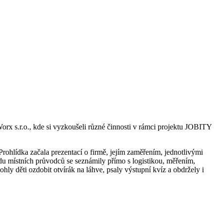
rx s.r.o., kde si vyzkoušeli různé činnosti v rámci projektu JOBITY
rohlídka začala prezentací o firmě, jejím zaměřením, jednotlivými
du místních průvodců se seznámily přímo s logistikou, měřením,
hly děti ozdobit otvírák na láhve, psaly výstupní kvíz a obdržely i