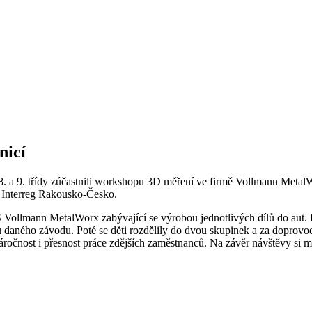
nicí
 a 9. třídy zúčastnili workshopu 3D měření ve firmě Vollmann MetalWo
 Interreg Rakousko-Česko.
 Vollmann MetalWorx zabývající se výrobou jednotlivých dílů do aut. P
u daného závodu. Poté se děti rozdělily do dvou skupinek a za doprovo
áročnost i přesnost práce zdějších zaměstnanců. Na závěr návštěvy si mo