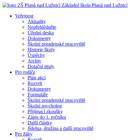
Základní škola
Planá nad Lužnicí
Veřejnost
Aktuality
Nepřehlédněte
Úřední deska
Dokumenty
Školní poradenské pracoviště
Historie školy
Úspěchy
Archiv
Dotační tituly
Pro rodiče
Plán akcí
Rozvrh
Dokumenty
Formuláře
Školní poradenské pracoviště
Školní psycholog
Přijímací zkoušky
Zápis do 1. ročníku
Další články
Jídelna, družina a další pracoviště
Pro žáky
Rozvrh