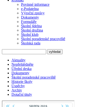
Kontakt
Povinné informace
e-Podatelna
Výroční zprávy
Dokumenty
Formuláře
Školní jídelna
Školní družina
Školní klub
Školní poradenské pracoviště
Školská rada
Aktuality
Nepřehlédněte
Úřední deska
Dokumenty
Školní poradenské pracoviště
Historie školy
Úspěchy
Archiv
Dotační tituly