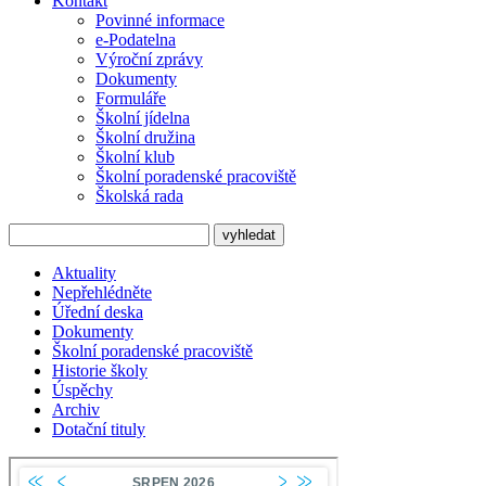
Kontakt
Povinné informace
e-Podatelna
Výroční zprávy
Dokumenty
Formuláře
Školní jídelna
Školní družina
Školní klub
Školní poradenské pracoviště
Školská rada
Aktuality
Nepřehlédněte
Úřední deska
Dokumenty
Školní poradenské pracoviště
Historie školy
Úspěchy
Archiv
Dotační tituly