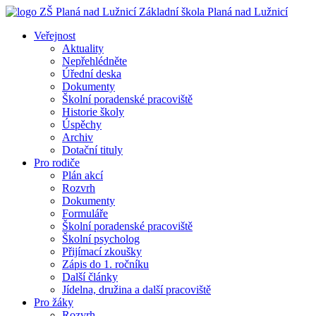
Základní škola
Planá nad Lužnicí
Veřejnost
Aktuality
Nepřehlédněte
Úřední deska
Dokumenty
Školní poradenské pracoviště
Historie školy
Úspěchy
Archiv
Dotační tituly
Pro rodiče
Plán akcí
Rozvrh
Dokumenty
Formuláře
Školní poradenské pracoviště
Školní psycholog
Přijímací zkoušky
Zápis do 1. ročníku
Další články
Jídelna, družina a další pracoviště
Pro žáky
Rozvrh