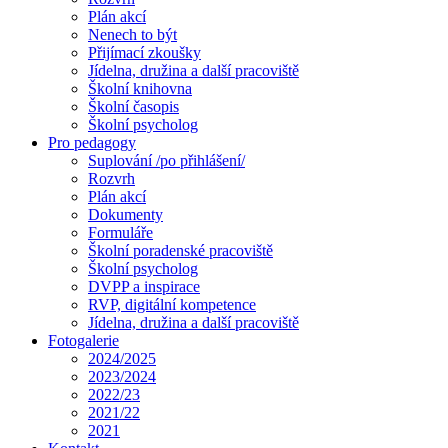
Plán akcí
Nenech to být
Přijímací zkoušky
Jídelna, družina a další pracoviště
Školní knihovna
Školní časopis
Školní psycholog
Pro pedagogy
Suplování /po přihlášení/
Rozvrh
Plán akcí
Dokumenty
Formuláře
Školní poradenské pracoviště
Školní psycholog
DVPP a inspirace
RVP, digitální kompetence
Jídelna, družina a další pracoviště
Fotogalerie
2024/2025
2023/2024
2022/23
2021/22
2021