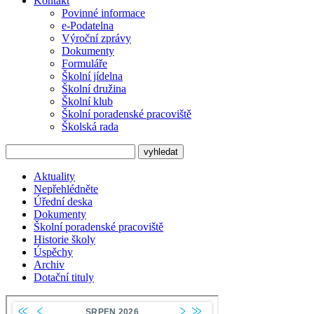
Kontakt
Povinné informace
e-Podatelna
Výroční zprávy
Dokumenty
Formuláře
Školní jídelna
Školní družina
Školní klub
Školní poradenské pracoviště
Školská rada
Aktuality
Nepřehlédněte
Úřední deska
Dokumenty
Školní poradenské pracoviště
Historie školy
Úspěchy
Archiv
Dotační tituly