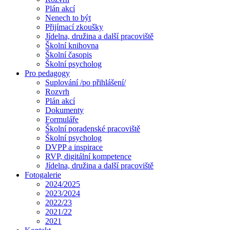
Plán akcí
Nenech to být
Přijímací zkoušky
Jídelna, družina a další pracoviště
Školní knihovna
Školní časopis
Školní psycholog
Pro pedagogy
Suplování /po přihlášení/
Rozvrh
Plán akcí
Dokumenty
Formuláře
Školní poradenské pracoviště
Školní psycholog
DVPP a inspirace
RVP, digitální kompetence
Jídelna, družina a další pracoviště
Fotogalerie
2024/2025
2023/2024
2022/23
2021/22
2021