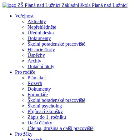
Základní škola
Planá nad Lužnicí
Veřejnost
Aktuality
Nepřehlédněte
Úřední deska
Dokumenty
Školní poradenské pracoviště
Historie školy
Úspěchy
Archiv
Dotační tituly
Pro rodiče
Plán akcí
Rozvrh
Dokumenty
Formuláře
Školní poradenské pracoviště
Školní psycholog
Přijímací zkoušky
Zápis do 1. ročníku
Další články
Jídelna, družina a další pracoviště
Pro žáky
Rozvrh